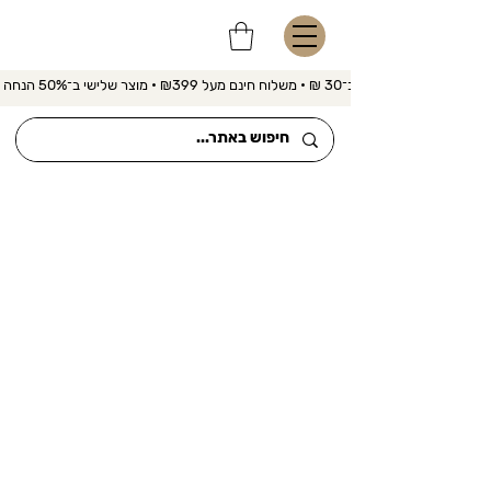
משלוח מהיר ב־30 ₪ • משלוח חינם מעל ₪399 • מוצר שלישי ב־50% הנחה 