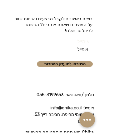
רוצים ראשונים לקבל מבצעים והנחות שוות
על המוצרים שאתם אוהבים? הרשמו
לניוזלטר שלנו!
אימייל
הצטרפו למועדון ההטבות
טלפון / וואטסאפ:
055-3199653
אימייל: info@chika.co.il
איסוף עצמי מחיפה: חביבה רייך 53,
נווה שאנן
Chika היא חנות קוסמטיקה מקצועית
המציעה מותגי פרימיום לטיפוח הפנים והגוף.