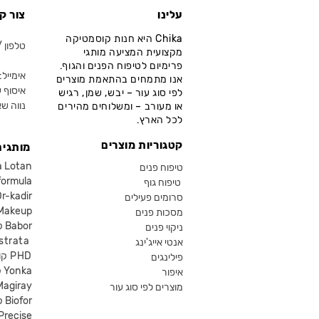
עלינו
צור ק
Chika היא חנות קוסמטיקה
טלפון / ווא
מקצועית המציעה מותגי
פרימיום לטיפוח הפנים והגוף.
אימייל: fo@chika.co.il
אנו מתמחים בהתאמת מוצרים
איסוף ע
לפי סוג עור – יבש, שמן, רגיש
נווה שא
או מעורב – ומשלוחים מהירים
לכל הארץ.
קטגוריות מוצרים
מותגים
קוסמטיקה an
טיפוח פנים
קוסמטיקה ula
טיפוח גוף
קוסמטיקה kadir
סרומים פעילים
איפור eup
מסכות פנים
קוסמטיקה Babor
ניקוי פנים
קוסמטיקה ta
אנטי אייג'ינג
קוסמטיקה PHD
פילינגים
קוסמטיקה Yonka
איפור
Magiray
מוצרים לפי סוג עור
קוסמטיקה Biofor
קוסמטיקה recise