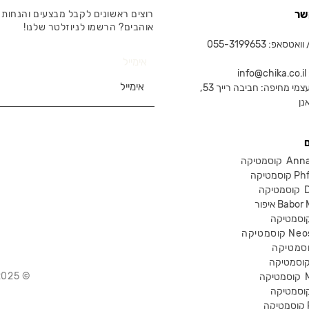
שר
רוצים ראשונים לקבל מבצעים והנחות 
אוהבים? הרשמו לניוזלטר שלנו!
טסאפ: 055-3199653
אימייל
in
צמי מחיפה: חביבה רייך 53,
נן
Anna Lot
Phform
Dr-
Babor Mak
Neostra
© 2025 Chika – חנות קוסמטיקה מקצועית
קוסמטיקה
P