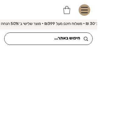
משלוח מהיר ב־30 ₪ • משלוח חינם מעל ₪399 • מוצר שלישי ב־50% הנחה 