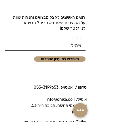
רוצים ראשונים לקבל מבצעים והנחות שוות
על המוצרים שאתם אוהבים? הרשמו
לניוזלטר שלנו!
אימייל
הצטרפו למועדון ההטבות
טלפון / וואטסאפ:
055-3199653
אימייל: info@chika.co.il
איסוף עצמי מחיפה: חביבה רייך 53,
נווה שאנן
Chika היא חנות קוסמטיקה מקצועית
המציעה מותגי פרימיום לטיפוח הפנים והגוף.