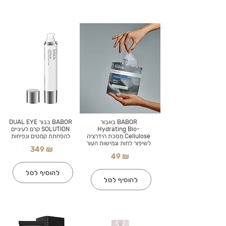
BABOR באבור
BABOR בבור DUAL EYE
Hydrating Bio-
SOLUTION קרם לעיניים
Cellulose מסכת הידרציה
להפחתת קמטים ונפיחות
לשיפור לחות וגמישות העור
349 ₪
49 ₪
להוסיף לסל
להוסיף לסל