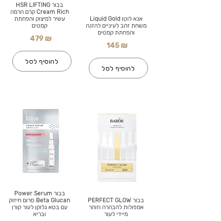
בבור HSR LIFTING
Cream Rich קרם הרמה
אנא לוטן Liquid Gold
עשיר למיצוק והפחתת
משחת זהב לעיניים להזנה
קמטים
והפחתת קמטים
479 ₪
145 ₪
להוסיף לסל
להוסיף לסל
בבור Power Serum
בבור PERFECT GLOW
Beta Glucan סרום חיזוק
אמפולות להבהרה וזוהר
עם בטא גלוקן לעור קורן
מיידי לעור
ובריא