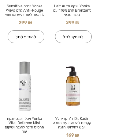
Yonka יונקה Lait Auto
Yonka יונקה Sensitive
Bronzant קרם משזף עם
Anti-Rouge קרם טיפולי
גימור טבעי
להרגעה לעור רגיש ואדמומי
299 ₪
299 ₪
להוסיף לסל
להוסיף לסל
Dr. Kadir ד"ר קדיר ג'ל
Yonka ויטל דפנס יונקה
קקטוס להרגעת עור מגורה
Vital Defence Mist
ויבש לחידוש והזנה
תרסיס הזנה להגנה ושיקום
עור
169 ₪