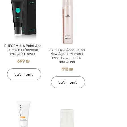
PHFORMULA Point Age
Anna Lotan אנא לוטן ג'ל
Reverse קרם למאבק
חומצת פירות New Age
בסימני גיל וקמטים
להסרת תאי עור מתים
699 ₪
וחידוש העור
112 ₪
להוסיף לסל
להוסיף לסל