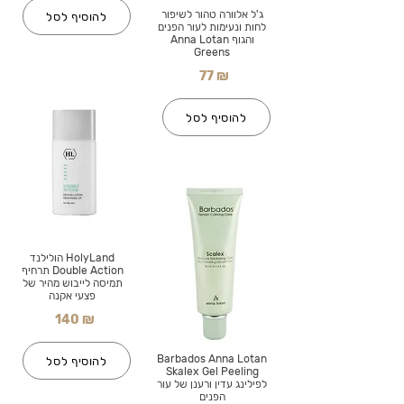
ג'ל אלוורה טהור לשיפור
להוסיף לסל
לחות ונעימות לעור הפנים
והגוף Anna Lotan
Greens
77 ₪
להוסיף לסל
HolyLand הולילנד
Double Action תרחיף
תמיסה לייבוש מהיר של
פצעי אקנה
140 ₪
Barbados Anna Lotan
להוסיף לסל
Skalex Gel Peeling
לפילינג עדין ורענן של עור
הפנים