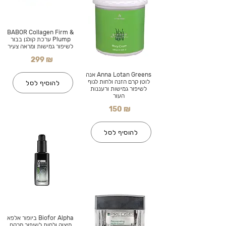
BABOR Collagen Firm &
Plump ערכת קולגן בבור
לשיפור גמישות ומראה צעיר
299 ₪
Anna Lotan Greens אנה
לוטן קרם הזנה ולחות לגוף
להוסיף לסל
לשיפור גמישות ורעננות
העור
150 ₪
להוסיף לסל
Biofor Alpha ביופור אלפא
מיצוק ולחות לשיפור מרקם