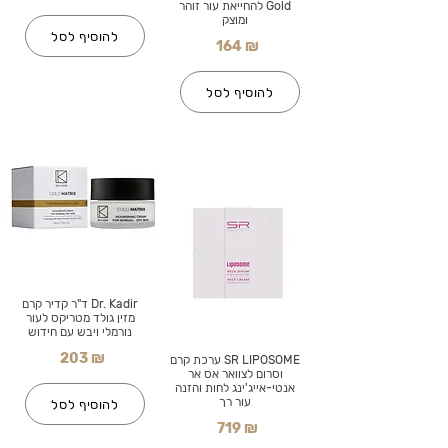
Gold להחייאת עור זוהר
ומוצק
להוסיף לסל
164 ₪
להוסיף לסל
Dr. Kadir ד"ר קדיר קרם
מזין גולד מטריקס לעור
נורמלי ויבש עם חידוש
203 ₪
SR LIPOSOME ערכת קרם
וסרום לצוואר אס אר
אנטי-אייג'ינג לחות והזנה
עור רך
להוסיף לסל
719 ₪