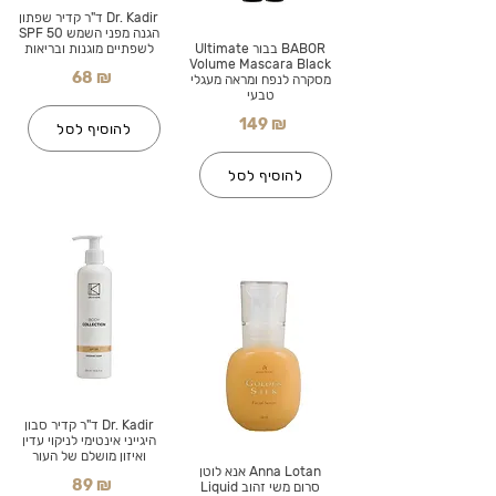
Dr. Kadir ד"ר קדיר שפתון
הגנה מפני השמש SPF 50
BABOR בבור Ultimate
לשפתיים מוגנות ובריאות
Volume Mascara Black
68 ₪
מסקרה לנפח ומראה מעגלי
טבעי
149 ₪
להוסיף לסל
להוסיף לסל
Dr. Kadir ד"ר קדיר סבון
היגייני אינטימי לניקוי עדין
ואיזון מושלם של העור
Anna Lotan אנא לוטן
89 ₪
סרום משי זהוב Liquid