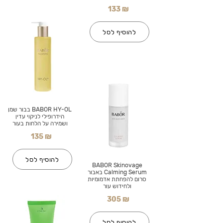
133 ₪
להוסיף לסל
BABOR HY-OL בבור שמן
הידרופילי לניקוי עדין
ושמירה על הלחות בעור
135 ₪
להוסיף לסל
BABOR Skinovage
Calming Serum באבור
סרום להפחתת אדמומיות
ולחידוש עור
305 ₪
להוסיף לסל