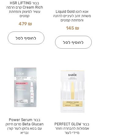
בבור HSR LIFTING
Cream Rich קרם הרמה
אנא לוטן Liquid Gold
עשיר למיצוק והפחתת
משחת זהב לעיניים להזנה
קמטים
והפחתת קמטים
479 ₪
145 ₪
להוסיף לסל
להוסיף לסל
בבור Power Serum
בבור PERFECT GLOW
Beta Glucan סרום חיזוק
אמפולות להבהרה וזוהר
עם בטא גלוקן לעור קורן
מיידי לעור
ובריא