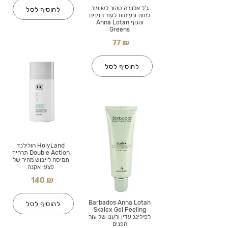
ג'ל אלוורה טהור לשיפור
להוסיף לסל
לחות ונעימות לעור הפנים
והגוף Anna Lotan
Greens
77 ₪
להוסיף לסל
HolyLand הולילנד
Double Action תרחיף
תמיסה לייבוש מהיר של
פצעי אקנה
140 ₪
Barbados Anna Lotan
להוסיף לסל
Skalex Gel Peeling
לפילינג עדין ורענן של עור
הפנים