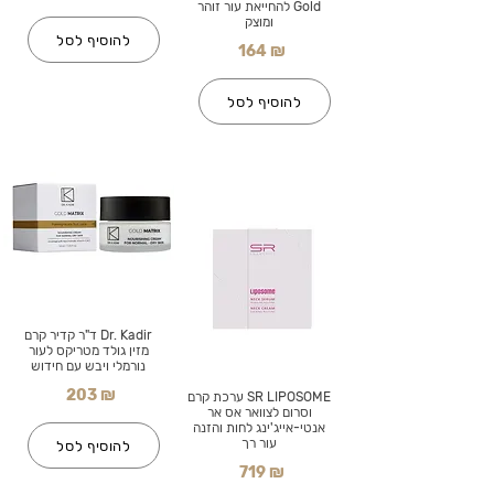
Gold להחייאת עור זוהר
ומוצק
להוסיף לסל
164 ₪
להוסיף לסל
Dr. Kadir ד"ר קדיר קרם
מזין גולד מטריקס לעור
נורמלי ויבש עם חידוש
203 ₪
SR LIPOSOME ערכת קרם
וסרום לצוואר אס אר
אנטי-אייג'ינג לחות והזנה
עור רך
להוסיף לסל
719 ₪