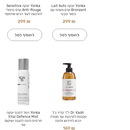
Yonka יונקה Lait Auto
Yonka יונקה Sensitive
Bronzant קרם משזף עם
Anti-Rouge קרם טיפולי
גימור טבעי
להרגעה לעור רגיש ואדמומי
299 ₪
299 ₪
להוסיף לסל
להוסיף לסל
Dr. Kadir ד"ר קדיר ג'ל
Yonka ויטל דפנס יונקה
קקטוס להרגעת עור מגורה
Vital Defence Mist
ויבש לחידוש והזנה
תרסיס הזנה להגנה ושיקום
עור
169 ₪