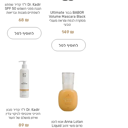
Dr. Kadir ד"ר קדיר שפתון
הגנה מפני השמש SPF 50
BABOR בבור Ultimate
לשפתיים מוגנות ובריאות
Volume Mascara Black
68 ₪
מסקרה לנפח ומראה מעגלי
טבעי
149 ₪
להוסיף לסל
להוסיף לסל
Dr. Kadir ד"ר קדיר סבון
היגייני אינטימי לניקוי עדין
ואיזון מושלם של העור
Anna Lotan אנא לוטן
89 ₪
סרום משי זהוב Liquid