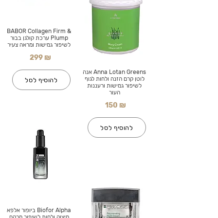
BABOR Collagen Firm &
Plump ערכת קולגן בבור
לשיפור גמישות ומראה צעיר
299 ₪
Anna Lotan Greens אנה
לוטן קרם הזנה ולחות לגוף
להוסיף לסל
לשיפור גמישות ורעננות
העור
150 ₪
להוסיף לסל
Biofor Alpha ביופור אלפא
מיצוק ולחות לשיפור מרקם