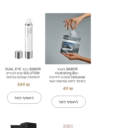
BABOR באבור
BABOR בבור DUAL EYE
Hydrating Bio-
SOLUTION קרם לעיניים
Cellulose מסכת הידרציה
להפחתת קמטים ונפיחות
לשיפור לחות וגמישות העור
349 ₪
49 ₪
להוסיף לסל
להוסיף לסל