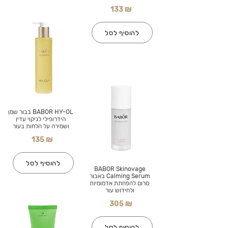
133 ₪
להוסיף לסל
BABOR HY-OL בבור שמן
הידרופילי לניקוי עדין
ושמירה על הלחות בעור
135 ₪
להוסיף לסל
BABOR Skinovage
Calming Serum באבור
סרום להפחתת אדמומיות
ולחידוש עור
305 ₪
להוסיף לסל