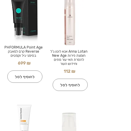
PHFORMULA Point Age
Anna Lotan אנא לוטן ג'ל
Reverse קרם למאבק
חומצת פירות New Age
בסימני גיל וקמטים
להסרת תאי עור מתים
699 ₪
וחידוש העור
112 ₪
להוסיף לסל
להוסיף לסל