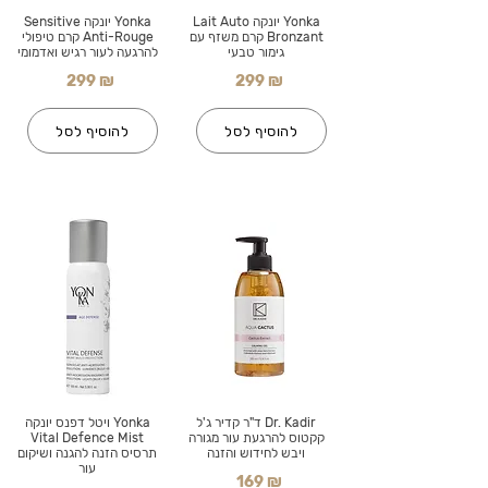
Yonka יונקה Lait Auto
Yonka יונקה Sensitive
Bronzant קרם משזף עם
Anti-Rouge קרם טיפולי
גימור טבעי
להרגעה לעור רגיש ואדמומי
299 ₪
299 ₪
להוסיף לסל
להוסיף לסל
Dr. Kadir ד"ר קדיר ג'ל
Yonka ויטל דפנס יונקה
קקטוס להרגעת עור מגורה
Vital Defence Mist
ויבש לחידוש והזנה
תרסיס הזנה להגנה ושיקום
עור
169 ₪