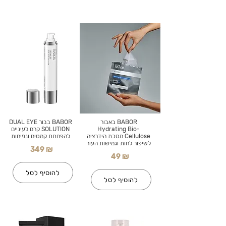
BABOR באבור
BABOR בבור DUAL EYE
Hydrating Bio-
SOLUTION קרם לעיניים
Cellulose מסכת הידרציה
להפחתת קמטים ונפיחות
לשיפור לחות וגמישות העור
349 ₪
49 ₪
להוסיף לסל
להוסיף לסל