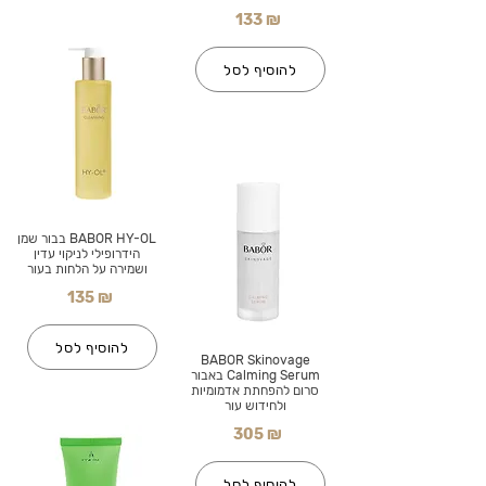
133 ₪
להוסיף לסל
BABOR HY-OL בבור שמן
הידרופילי לניקוי עדין
ושמירה על הלחות בעור
135 ₪
להוסיף לסל
BABOR Skinovage
Calming Serum באבור
סרום להפחתת אדמומיות
ולחידוש עור
305 ₪
להוסיף לסל