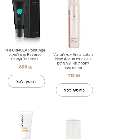
PHFORMULA Point Age
Anna Lotan אנא לוטן ג'ל
Reverse קרם למאבק
חומצת פירות New Age
בסימני גיל וקמטים
להסרת תאי עור מתים
699 ₪
וחידוש העור
112 ₪
להוסיף לסל
להוסיף לסל