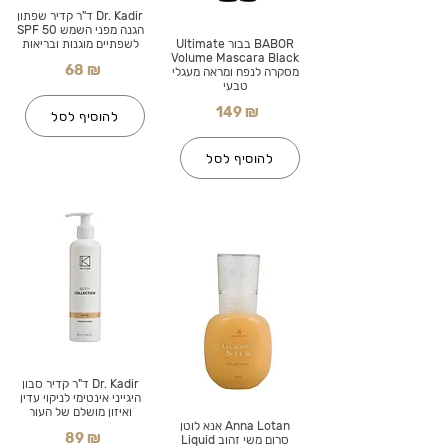
Dr. Kadir ד"ר קדיר שפתון
הגנה מפני השמש SPF 50
BABOR בבור Ultimate
לשפתיים מוגנות ובריאות
Volume Mascara Black
68 ₪
מסקרה לנפח ומראה מעגלי
טבעי
149 ₪
להוסיף לסל
להוסיף לסל
Dr. Kadir ד"ר קדיר סבון
היגייני אינטימי לניקוי עדין
ואיזון מושלם של העור
Anna Lotan אנא לוטן
89 ₪
סרום משי זהוב Liquid