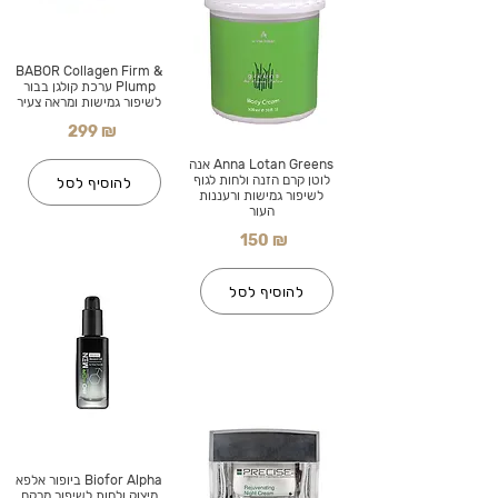
BABOR Collagen Firm &
Plump ערכת קולגן בבור
לשיפור גמישות ומראה צעיר
299 ₪
Anna Lotan Greens אנה
לוטן קרם הזנה ולחות לגוף
להוסיף לסל
לשיפור גמישות ורעננות
העור
150 ₪
להוסיף לסל
Biofor Alpha ביופור אלפא
מיצוק ולחות לשיפור מרקם