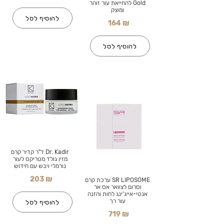
Gold להחייאת עור זוהר
ומוצק
להוסיף לסל
164 ₪
להוסיף לסל
Dr. Kadir ד"ר קדיר קרם
מזין גולד מטריקס לעור
נורמלי ויבש עם חידוש
203 ₪
SR LIPOSOME ערכת קרם
וסרום לצוואר אס אר
אנטי-אייג'ינג לחות והזנה
עור רך
להוסיף לסל
719 ₪