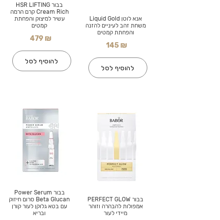
בבור HSR LIFTING
Cream Rich קרם הרמה
אנא לוטן Liquid Gold
עשיר למיצוק והפחתת
משחת זהב לעיניים להזנה
קמטים
והפחתת קמטים
479 ₪
145 ₪
להוסיף לסל
להוסיף לסל
בבור Power Serum
בבור PERFECT GLOW
Beta Glucan סרום חיזוק
אמפולות להבהרה וזוהר
עם בטא גלוקן לעור קורן
מיידי לעור
ובריא