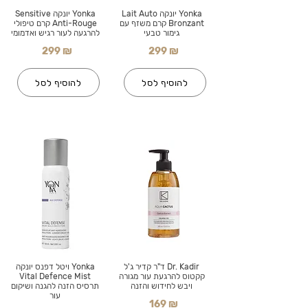
Yonka יונקה Lait Auto
Yonka יונקה Sensitive
Bronzant קרם משזף עם
Anti-Rouge קרם טיפולי
גימור טבעי
להרגעה לעור רגיש ואדמומי
299 ₪
299 ₪
להוסיף לסל
להוסיף לסל
Dr. Kadir ד"ר קדיר ג'ל
Yonka ויטל דפנס יונקה
קקטוס להרגעת עור מגורה
Vital Defence Mist
ויבש לחידוש והזנה
תרסיס הזנה להגנה ושיקום
עור
169 ₪