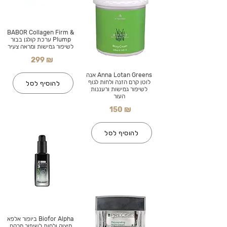
BABOR Collagen Firm &
Plump ערכת קולגן בבור
לשיפור גמישות ומראה צעיר
299 ₪
Anna Lotan Greens אנה
לוטן קרם הזנה ולחות לגוף
להוסיף לסל
לשיפור גמישות ורעננות
העור
150 ₪
להוסיף לסל
Biofor Alpha ביופור אלפא
מיצוק ולחות לשיפור מרקם