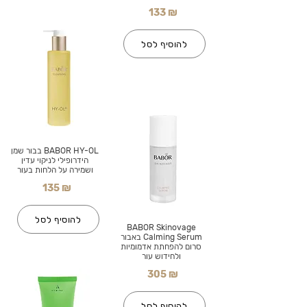
133 ₪
להוסיף לסל
BABOR HY-OL בבור שמן
הידרופילי לניקוי עדין
ושמירה על הלחות בעור
135 ₪
להוסיף לסל
BABOR Skinovage
Calming Serum באבור
סרום להפחתת אדמומיות
ולחידוש עור
305 ₪
להוסיף לסל