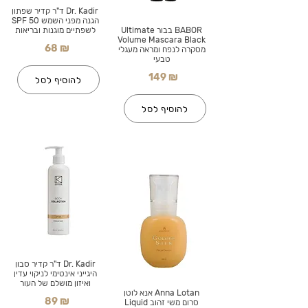
Dr. Kadir ד"ר קדיר שפתון
הגנה מפני השמש SPF 50
BABOR בבור Ultimate
לשפתיים מוגנות ובריאות
Volume Mascara Black
68 ₪
מסקרה לנפח ומראה מעגלי
טבעי
149 ₪
להוסיף לסל
להוסיף לסל
Dr. Kadir ד"ר קדיר סבון
היגייני אינטימי לניקוי עדין
ואיזון מושלם של העור
Anna Lotan אנא לוטן
89 ₪
סרום משי זהוב Liquid