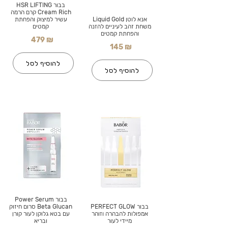
בבור HSR LIFTING
Cream Rich קרם הרמה
אנא לוטן Liquid Gold
עשיר למיצוק והפחתת
משחת זהב לעיניים להזנה
קמטים
והפחתת קמטים
479 ₪
145 ₪
להוסיף לסל
להוסיף לסל
בבור Power Serum
בבור PERFECT GLOW
Beta Glucan סרום חיזוק
אמפולות להבהרה וזוהר
עם בטא גלוקן לעור קורן
מיידי לעור
ובריא