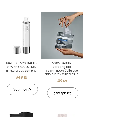
BABOR באבור
BABOR בבור DUAL EYE
Hydrating Bio-
SOLUTION קרם לעיניים
Cellulose מסכת הידרציה
להפחתת קמטים ונפיחות
לשיפור לחות וגמישות העור
349 ₪
49 ₪
להוסיף לסל
להוסיף לסל