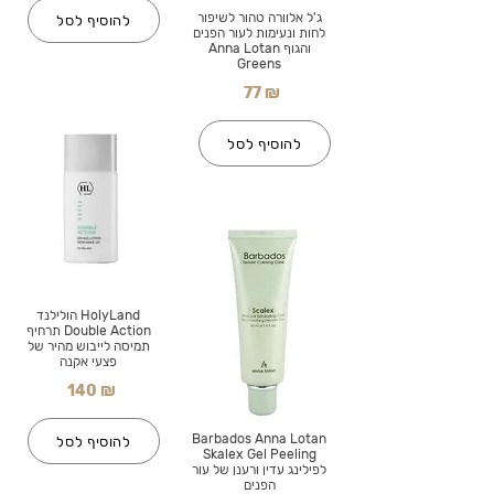
ג'ל אלוורה טהור לשיפור
להוסיף לסל
לחות ונעימות לעור הפנים
והגוף Anna Lotan
Greens
77 ₪
להוסיף לסל
HolyLand הולילנד
Double Action תרחיף
תמיסה לייבוש מהיר של
פצעי אקנה
140 ₪
Barbados Anna Lotan
להוסיף לסל
Skalex Gel Peeling
לפילינג עדין ורענן של עור
הפנים