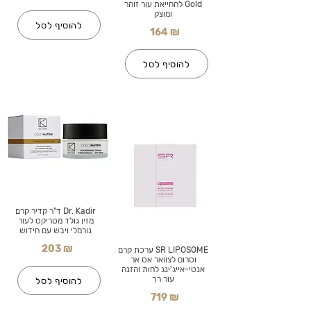
Gold להחייאת עור זוהר
ומוצק
להוסיף לסל
164 ₪
להוסיף לסל
Dr. Kadir ד"ר קדיר קרם
מזין גולד מטריקס לעור
נורמלי ויבש עם חידוש
203 ₪
SR LIPOSOME ערכת קרם
וסרום לצוואר אס אר
אנטי-אייג'ינג לחות והזנה
עור רך
להוסיף לסל
719 ₪