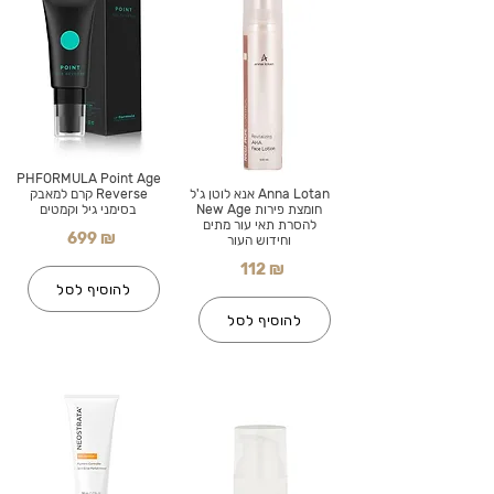
PHFORMULA Point Age
Anna Lotan אנא לוטן ג'ל
Reverse קרם למאבק
חומצת פירות New Age
בסימני גיל וקמטים
להסרת תאי עור מתים
699 ₪
וחידוש העור
112 ₪
להוסיף לסל
להוסיף לסל