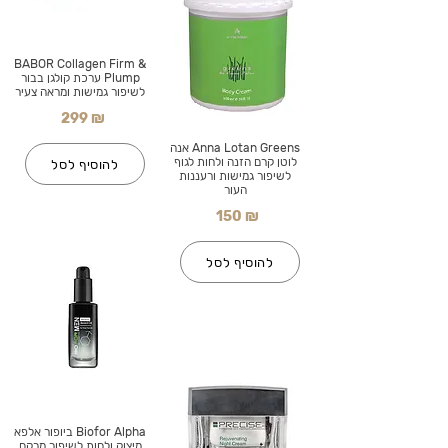
BABOR Collagen Firm &
Plump ערכת קולגן בבור
לשיפור גמישות ומראה צעיר
299 ₪
Anna Lotan Greens אנה
לוטן קרם הזנה ולחות לגוף
להוסיף לסל
לשיפור גמישות ורעננות
העור
150 ₪
להוסיף לסל
Biofor Alpha ביופור אלפא
מיצוק ולחות לשיפור מרקם