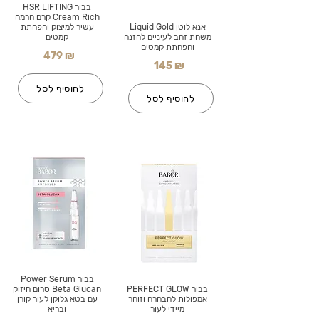
בבור HSR LIFTING
Cream Rich קרם הרמה
אנא לוטן Liquid Gold
עשיר למיצוק והפחתת
משחת זהב לעיניים להזנה
קמטים
והפחתת קמטים
479 ₪
145 ₪
להוסיף לסל
להוסיף לסל
בבור Power Serum
בבור PERFECT GLOW
Beta Glucan סרום חיזוק
אמפולות להבהרה וזוהר
עם בטא גלוקן לעור קורן
מיידי לעור
ובריא