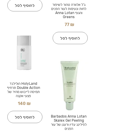
ג'ל אלוורה טהור לשיפור
להוסיף לסל
לחות ונעימות לעור הפנים
והגוף Anna Lotan
Greens
77 ₪
להוסיף לסל
HolyLand הולילנד
Double Action תרחיף
תמיסה לייבוש מהיר של
פצעי אקנה
140 ₪
Barbados Anna Lotan
להוסיף לסל
Skalex Gel Peeling
לפילינג עדין ורענן של עור
הפנים