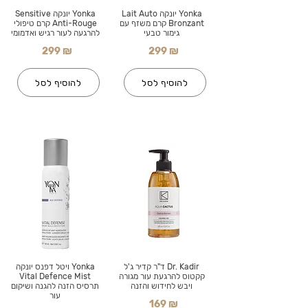
Yonka יונקה Lait Auto
Yonka יונקה Sensitive
Bronzant קרם משזף עם
Anti-Rouge קרם טיפולי
גימור טבעי
להרגעה לעור רגיש ואדמומי
299 ₪
299 ₪
להוסיף לסל
להוסיף לסל
Dr. Kadir ד"ר קדיר ג'ל
Yonka ויטל דפנס יונקה
קקטוס להרגעת עור מגורה
Vital Defence Mist
ויבש לחידוש והזנה
תרסיס הזנה להגנה ושיקום
עור
169 ₪