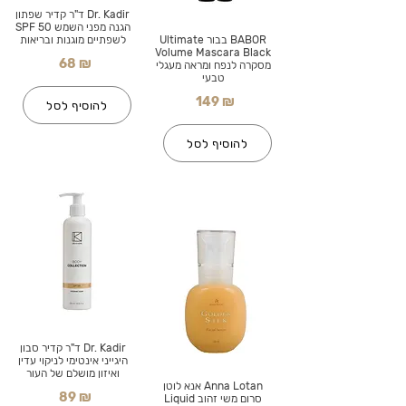
Dr. Kadir ד"ר קדיר שפתון
הגנה מפני השמש SPF 50
BABOR בבור Ultimate
לשפתיים מוגנות ובריאות
Volume Mascara Black
68 ₪
מסקרה לנפח ומראה מעגלי
טבעי
149 ₪
להוסיף לסל
להוסיף לסל
Dr. Kadir ד"ר קדיר סבון
היגייני אינטימי לניקוי עדין
ואיזון מושלם של העור
Anna Lotan אנא לוטן
89 ₪
סרום משי זהוב Liquid