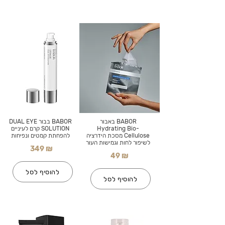
BABOR באבור
BABOR בבור DUAL EYE
Hydrating Bio-
SOLUTION קרם לעיניים
Cellulose מסכת הידרציה
להפחתת קמטים ונפיחות
לשיפור לחות וגמישות העור
349 ₪
49 ₪
להוסיף לסל
להוסיף לסל