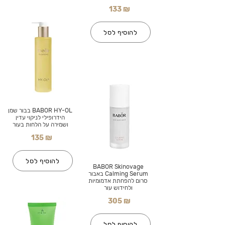
133 ₪
להוסיף לסל
BABOR HY-OL בבור שמן
הידרופילי לניקוי עדין
ושמירה על הלחות בעור
135 ₪
להוסיף לסל
BABOR Skinovage
Calming Serum באבור
סרום להפחתת אדמומיות
ולחידוש עור
305 ₪
להוסיף לסל