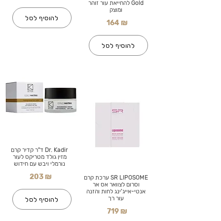
Gold להחייאת עור זוהר
ומוצק
להוסיף לסל
164 ₪
להוסיף לסל
Dr. Kadir ד"ר קדיר קרם
מזין גולד מטריקס לעור
נורמלי ויבש עם חידוש
203 ₪
SR LIPOSOME ערכת קרם
וסרום לצוואר אס אר
אנטי-אייג'ינג לחות והזנה
עור רך
להוסיף לסל
719 ₪