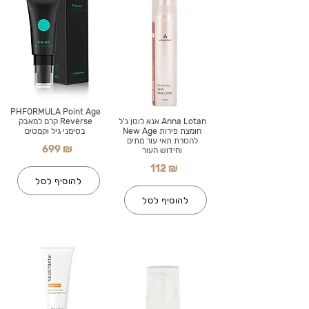
PHFORMULA Point Age
Anna Lotan אנא לוטן ג'ל
Reverse קרם למאבק
חומצת פירות New Age
בסימני גיל וקמטים
להסרת תאי עור מתים
699 ₪
וחידוש העור
112 ₪
להוסיף לסל
להוסיף לסל