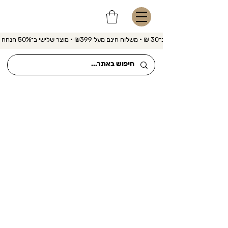
משלוח מהיר ב־30 ₪ • משלוח חינם מעל ₪399 • מוצר שלישי ב־50% הנחה 