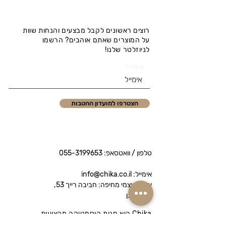
רוצים ראשונים לקבל מבצעים והנחות שוות
על המוצרים שאתם אוהבים? הרשמו
לניוזלטר שלנו!
אימייל
הצטרפו למועדון ההטבות
טלפון / וואטסאפ:
055-3199653
אימייל: info@chika.co.il
איסוף עצמי מחיפה: חביבה רייך 53,
נווה שאנן
Chika היא חנות קוסמטיקה מקצועית
המציעה מותגי פרימיום לטיפוח הפנים והגוף.