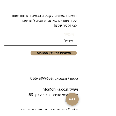
רוצים ראשונים לקבל מבצעים והנחות שוות
על המוצרים שאתם אוהבים? הרשמו
לניוזלטר שלנו!
אימייל
הצטרפו למועדון ההטבות
טלפון / וואטסאפ:
055-3199653
אימייל: info@chika.co.il
איסוף עצמי מחיפה: חביבה רייך 53,
נווה שאנן
Chika היא חנות קוסמטיקה מקצועית
המציעה מותגי פרימיום לטיפוח הפנים והגוף.