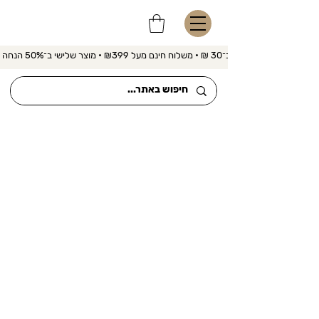
משלוח מהיר ב־30 ₪ • משלוח חינם מעל ₪399 • מוצר שלישי ב־50% הנחה 