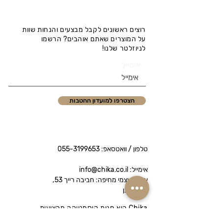
רוצים ראשונים לקבל מבצעים והנחות שוות
על המוצרים שאתם אוהבים? הרשמו
לניוזלטר שלנו!
אימייל
הצטרפו למועדון ההטבות
טלפון / וואטסאפ:
055-3199653
אימייל: info@chika.co.il
איסוף עצמי מחיפה: חביבה רייך 53,
נווה שאנן
Chika היא חנות קוסמטיקה מקצועית
המציעה מותגי פרימיום לטיפוח הפנים והגוף.