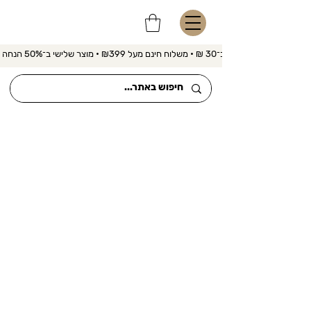
משלוח מהיר ב־30 ₪ • משלוח חינם מעל ₪399 • מוצר שלישי ב־50% הנחה 